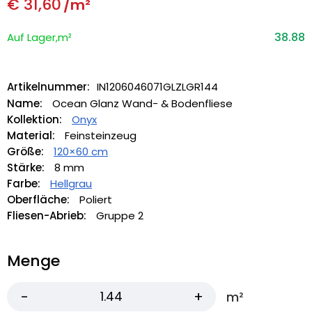
€
31,60
/m²
38.88
Auf Lager,m²
Artikelnummer:
IN1206046071GLZLGR144
Name:
Ocean Glanz Wand- & Bodenfliese
Kollektion:
Onyx
Material:
Feinsteinzeug
Größe:
120×60 cm
Stärke:
8 mm
Farbe:
Hellgrau
Oberfläche:
Poliert
Fliesen-Abrieb:
Gruppe 2
Menge
m²