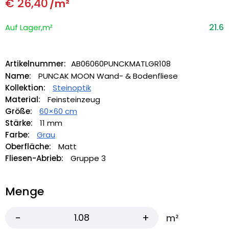
€
26,40
/m²
21.6
Auf Lager,m²
Artikelnummer:
AB06060PUNCKMATLGR108
Name:
PUNCAK MOON Wand- & Bodenfliese
Kollektion:
Steinoptik
Material:
Feinsteinzeug
Größe:
60×60 cm
Stärke:
11 mm
Farbe:
Grau
Oberfläche:
Matt
Fliesen-Abrieb:
Gruppe 3
Menge
m²