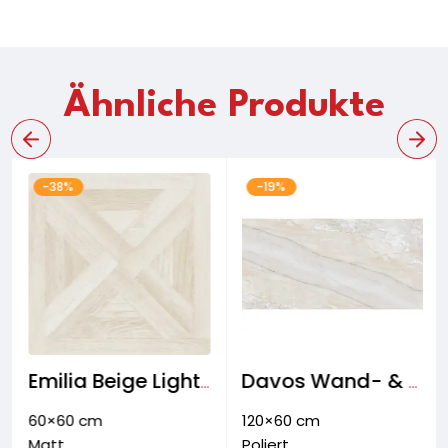
Ähnliche Produkte
-38%
-19%
Emilia Beige Light Bodenfliese
Davos Wand- & Bodenfliese
60×60 cm
120×60 cm
Matt
Poliert