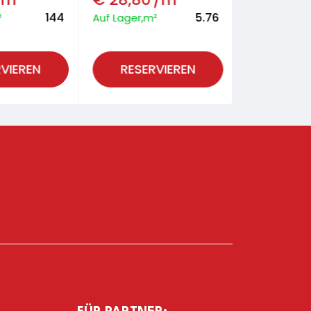
144
5.76
²
Auf Lager,m²
Auf Lager,m
VIEREN
RESERVIEREN
RESER