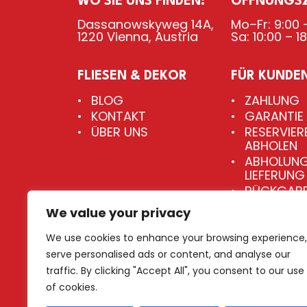
WO SIE UNS FINDEN:
ÖFFNUNGSZ
Dassanowskyweg 14A,
Mo–Fr: 9:00 –
1220 Vienna, Austria
Sa: 10:00 – 1
FLIESEN & DEKOR
FÜR KUNDE
BLOG
ZAHLUNG
KONTAKT
GARANTIE
ÜBER UNS
RESERVIER
ABHOLEN
ABHOLUNG
LIEFERUNG
RÜCKGABE
UMTAUSC
We value your privacy
NUTZUNG
DER WEBSI
We use cookies to enhance your browsing experience,
serve personalised ads or content, and analyse our
traffic. By clicking "Accept All", you consent to our use
of cookies.