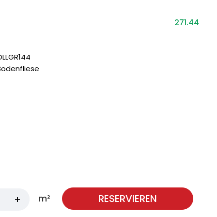
271.44
OLLGR144
Bodenfliese
RESERVIEREN
m²