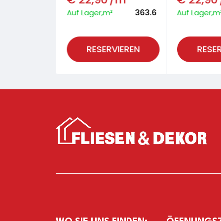
24.48
363.6
²
Auf Lager,m²
Auf Lager,m
RVIEREN
RESERVIEREN
RESE