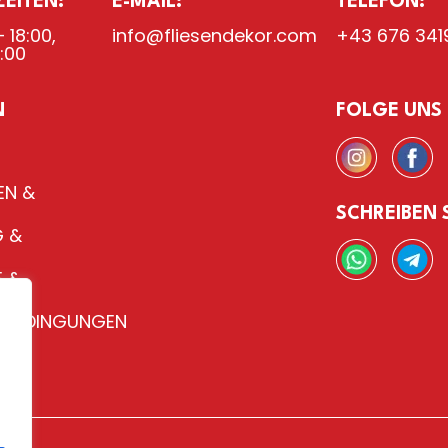
EITEN:
E-MAIL:
TELEFON:
 18:00,
info@fliesendekor.com
+43 676 341
8:00
N
FOLGE UNS
EN &
SCHREIBEN 
 &
 &
H
SBEDINGUNGEN
TE