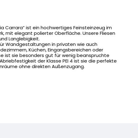
a Carrara“ ist ein hochwertiges Feinsteinzeug im
 mit elegant polierter Oberfläche. Unsere Fliesen
und Langlebigkeit.
l für Wandgestaltungen in privaten wie auch
Badezimmern, Küchen, Eingangsbereichen oder
e ist sie besonders gut für wenig beanspruchte
riebfestigkeit der Klasse PEI 4 ist sie die perfekte
hnräume ohne direkten Außenzugang.