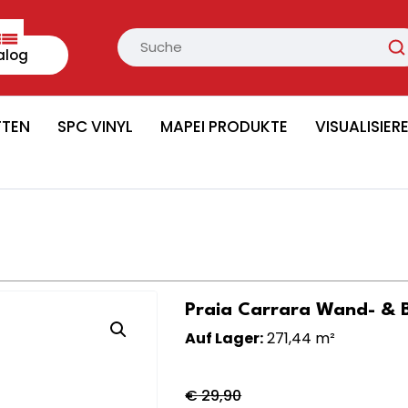
alog
TTEN
SPC VINYL
MAPEI PRODUKTE
VISUALISIER
Praia Carrara Wand- & B
Auf Lager:
271,44 m²
€
29,90