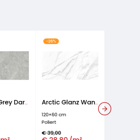
-26%
-30%
Reliable Grey Dark Wand- & Bodenfliese
Arctic Glanz Wand- & Bodenfliese
120×60 cm
120×60 cm
Poliert
Matt
€
39,00
€
31,40
/m²
€
28,80
/m²
€
21,90