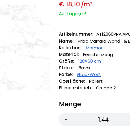
€
18,10
/m²
Auf Lager,m²
Artikelnummer:
AT12060PRAIAP
Name:
Praia Carrara Wand- & 
Kollektion:
Marmor
Material:
Feinsteinzeug
Größe:
120×60 cm
Stärke:
8mm
Farbe:
Grau-Weiß
Oberfläche:
Poliert
Fliesen-Abrieb:
Gruppe 2
Menge