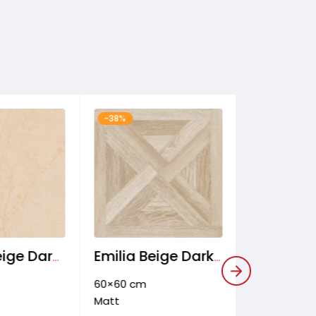
-38%
-30%
Duster Beige Dark Wand- Boden- & Fassadenfliese
Emilia Beige Dark Bodenfliese
60×60 cm
120×60 cm
Matt
Matt