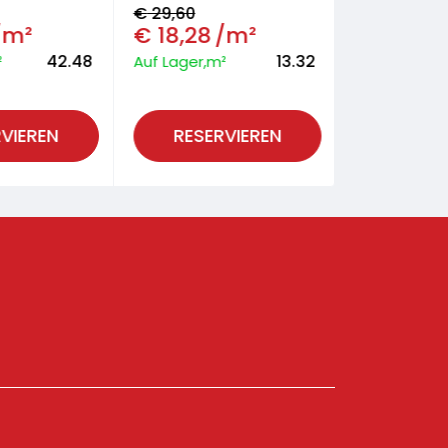
€
29,60
€
31,40
/m²
€
18,28
/m²
€
21,90
42.48
13.32
²
Auf Lager,m²
Auf Lager,m
VIEREN
RESERVIEREN
RESER