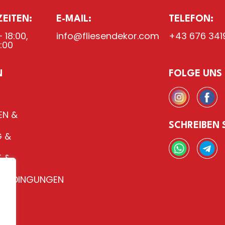
EITEN:
E-MAIL:
TELEFON:
 18:00,
info@fliesendekor.com
+43 676 341
8:00
N
FOLGE UNS
EN &
SCHREIBEN 
 &
 &
H
SBEDINGUNGEN
TE