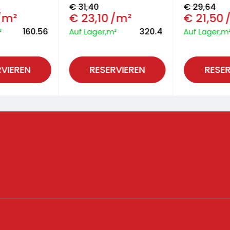
€
31,40
€
29,64
/m²
€
23,10
/m²
€
21,50
160.56
320.4
²
Auf Lager,m²
Auf Lager,m
RVIEREN
RESERVIEREN
RESER