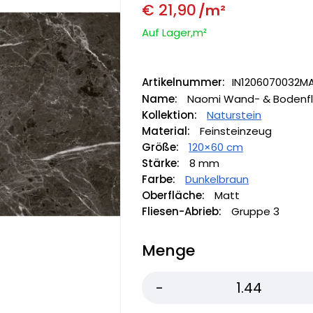
€
21,90
/m²
Auf Lager,m²
Artikelnummer:
IN1206070032M
Name:
Naomi Wand- & Bodenfl
Kollektion:
Naturstein
Material:
Feinsteinzeug
Größe:
120×60 cm
Stärke:
8 mm
Farbe:
Dunkelbraun
Oberfläche:
Matt
Fliesen-Abrieb:
Gruppe 3
Menge