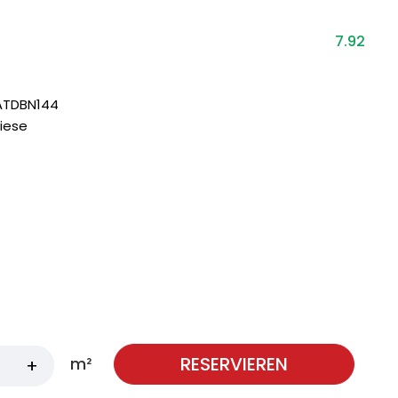
7.92
ATDBN144
iese
RESERVIEREN
m²