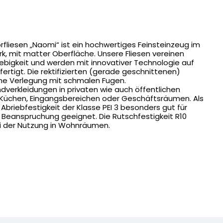
fliesen „Naomi“ ist ein hochwertiges Feinsteinzeug im
, mit matter Oberfläche. Unsere Fliesen vereinen
glebigkeit und werden mit innovativer Technologie auf
efertigt. Die rektifizierten (gerade geschnittenen)
ne Verlegung mit schmalen Fugen.
ndverkleidungen in privaten wie auch öffentlichen
 Küchen, Eingangsbereichen oder Geschäftsräumen. Als
r Abriebfestigkeit der Klasse PEI 3 besonders gut für
r Beanspruchung geeignet. Die Rutschfestigkeit R10
bei der Nutzung in Wohnräumen.