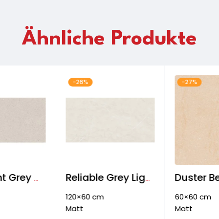
Ähnliche Produkte
-26%
-27%
Gray Light Grey Wand- & Bodenfliese
Reliable Grey Light Wand- & Bodenfliese
120×60 cm
60×60 cm
Matt
Matt