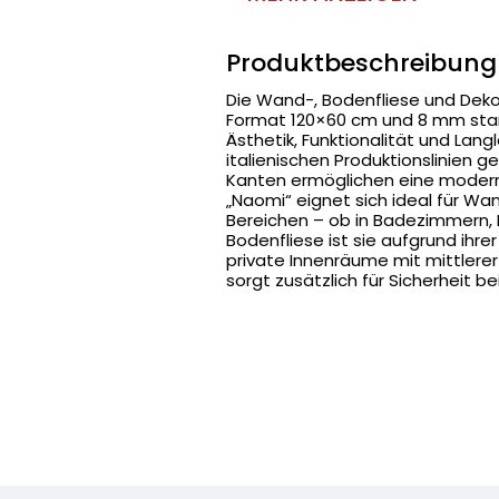
Produktbeschreibung
Die Wand-, Bodenfliese und Dekor
Format 120×60 cm und 8 mm stark
Ästhetik, Funktionalität und Lan
italienischen Produktionslinien g
Kanten ermöglichen eine moder
„Naomi“ eignet sich ideal für Wa
Bereichen – ob in Badezimmern,
Bodenfliese ist sie aufgrund ihre
private Innenräume mit mittlere
sorgt zusätzlich für Sicherheit 