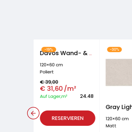
-19%
-30%
Davos Wand- & Bodenfliese
120×60 cm
Poliert
€
39,00
€
31,60
/m²
24.48
Auf Lager,m²
Armony Wand- & Bodenfliese
RESERVIEREN
120×60 cm
Matt