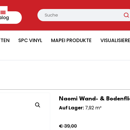
alog
TTEN
SPC VINYL
MAPEI PRODUKTE
VISUALISIER
Naomi Wand- & Bodenfli
Auf Lager:
7,92 m²
€
39,00