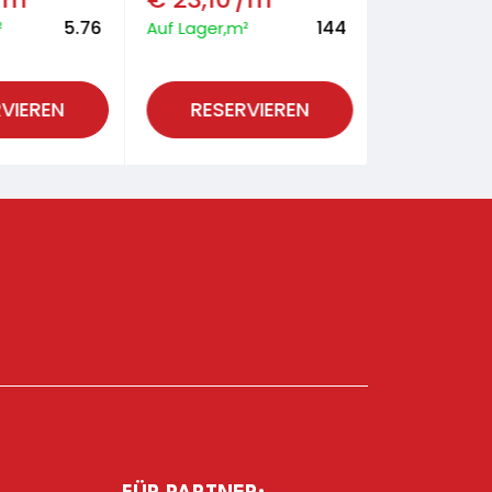
5.76
144
²
Auf Lager,m²
Auf Lager,m
VIEREN
RESERVIEREN
RESER