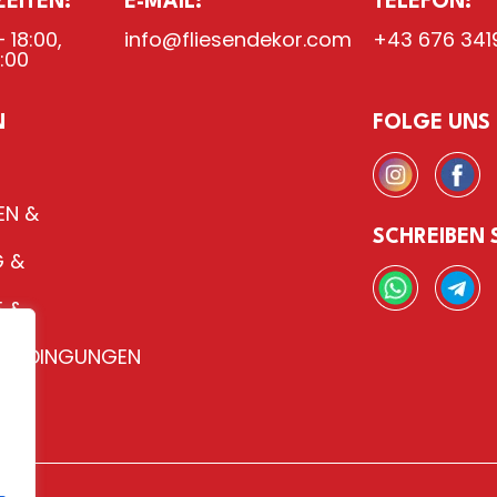
EITEN:
E-MAIL:
TELEFON:
 18:00,
info@fliesendekor.com
+43 676 341
8:00
N
FOLGE UNS
EN &
SCHREIBEN 
 &
 &
H
SBEDINGUNGEN
TE