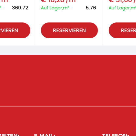
360.72
5.76
²
Auf Lager,m²
Auf Lager,m
RVIEREN
RESERVIEREN
RESER