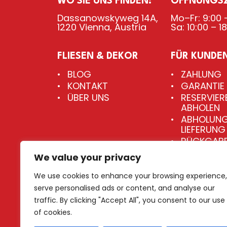
WO SIE UNS FINDEN:
ÖFFNUNGSZ
Dassanowskyweg 14A,
Mo–Fr: 9:00 –
1220 Vienna, Austria
Sa: 10:00 – 1
FLIESEN & DEKOR
FÜR KUNDE
BLOG
ZAHLUNG
KONTAKT
GARANTIE
ÜBER UNS
RESERVIER
ABHOLEN
ABHOLUNG
LIEFERUNG
RÜCKGABE
UMTAUSC
We value your privacy
NUTZUNG
DER WEBSI
We use cookies to enhance your browsing experience,
serve personalised ads or content, and analyse our
traffic. By clicking "Accept All", you consent to our use
of cookies.