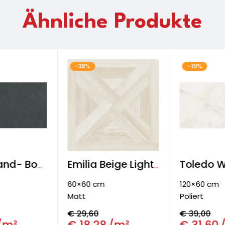
Ähnliche Produkte
-38%
-19%
Stone Wand- Boden- & Fassadenfliese
Emilia Beige Light Bodenfliese
60×60 cm
120×60 cm
Matt
Poliert
€
29,60
€
39,00
/m²
€
18,28
/m²
€
31,60