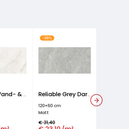
-26%
-44%
Toledo Wand- & Bodenfliese
Reliable Grey Dark Wand- & Bodenfliese
120×60 cm
120×60 cm
Matt
Matt
€
31,40
€
39,00
/m²
€
23,10
/m²
€
21,90