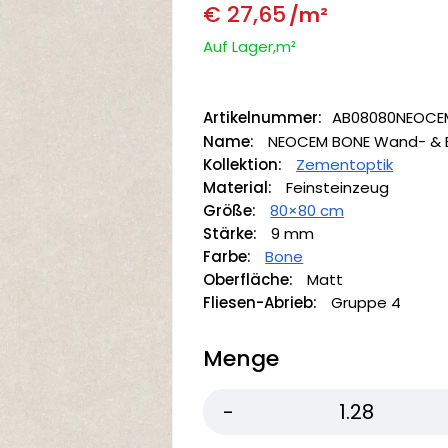
€
27,65
/m²
Auf Lager,m²
Artikelnummer:
AB08080NEOCE
Name:
NEOCEM BONE Wand- & B
Kollektion:
Zementoptik
Material:
Feinsteinzeug
Größe:
80×80 cm
Stärke:
9 mm
Farbe:
Bone
Oberfläche:
Matt
Fliesen-Abrieb:
Gruppe 4
Menge