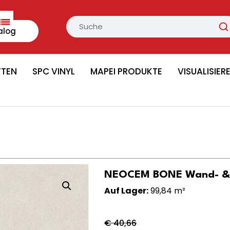
alog
TTEN
SPC VINYL
MAPEI PRODUKTE
VISUALISIER
NEOCEM BONE Wand- & B
Auf Lager:
99,84 m²
€
40,66