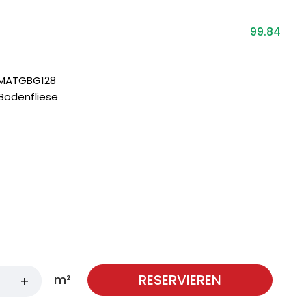
99.84
MATGBG128
odenfliese
RESERVIEREN
m²