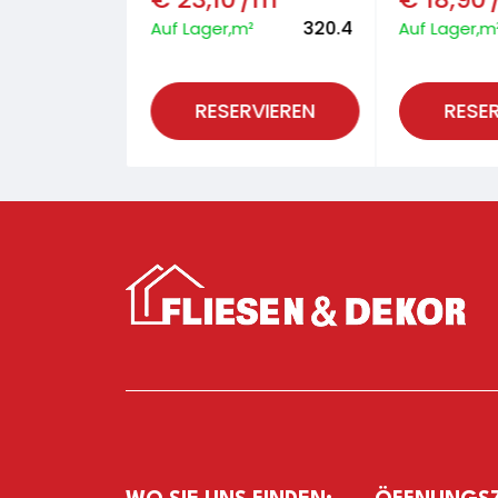
7.92
320.4
²
Auf Lager,m²
Auf Lager,m
RVIEREN
RESERVIEREN
RESE