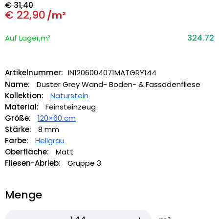
€
31,40
€
22,90
/m²
324.72
Auf Lager,m²
Artikelnummer:
IN1206004071MATGRY144
Name:
Duster Grey Wand- Boden- & Fassadenfliese
Kollektion:
Naturstein
Material:
Feinsteinzeug
Größe:
120×60 cm
Stärke:
8 mm
Farbe:
Hellgrau
Oberfläche:
Matt
Fliesen-Abrieb:
Gruppe 3
Menge