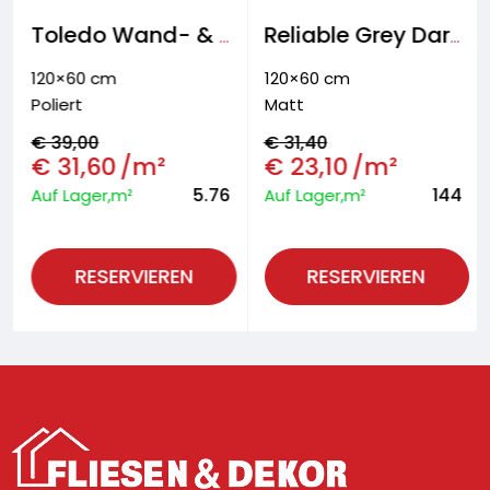
Toledo Wand- & Bodenfliese
Reliable Grey Dark Wand- & Bodenfliese
120×60 cm
120×60 cm
Poliert
Matt
€
39,00
€
31,40
€
31,60
/m²
€
23,10
/m²
5.76
144
Auf Lager,m²
Auf Lager,m²
RESERVIEREN
RESERVIEREN