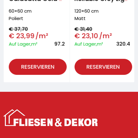
60×60 cm
120×60 cm
Poliert
Matt
€
37,70
€
31,40
€
23,99
/m²
€
23,10
/m²
97.2
320.4
Auf Lager,m²
Auf Lager,m²
RESERVIEREN
RESERVIEREN