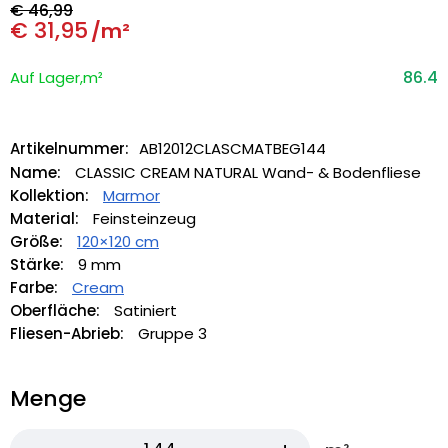
€
46,99
€
31,95
/m²
86.4
Auf Lager,m²
Artikelnummer:
AB12012CLASCMATBEG144
Name:
CLASSIC CREAM NATURAL Wand- & Bodenfliese
Kollektion:
Marmor
Material:
Feinsteinzeug
Größe:
120×120 cm
Stärke:
9 mm
Farbe:
Cream
Oberfläche:
Satiniert
Fliesen-Abrieb:
Gruppe 3
Menge