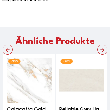
elegante Raumkonzepte.
Ähnliche Produkte
-36%
-26%
Calacatta Gold Wand- & Bodenfliese
Reliable Grey Light Wand- & Bodenfliese