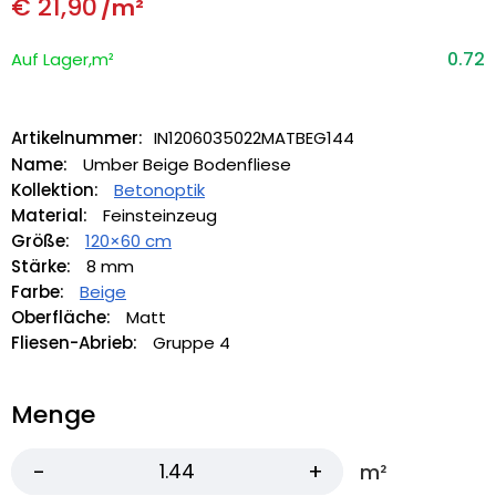
€
21,90
/m²
0.72
Auf Lager,m²
Artikelnummer:
IN1206035022MATBEG144
Name:
Umber Beige Bodenfliese
Kollektion:
Betonoptik
Material:
Feinsteinzeug
Größe:
120×60 cm
Stärke:
8 mm
Farbe:
Beige
Oberfläche:
Matt
Fliesen-Abrieb:
Gruppe 4
Menge
m²