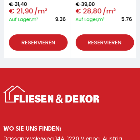
€
31,40
€
39,00
€
21,90
/m²
€
28,80
/m²
9.36
5.76
Auf Lager,m²
Auf Lager,m²
RESERVIEREN
RESERVIEREN
WO SIE UNS FINDEN:
Dassanowskyweg 14A, 1220 Vienna, Austria