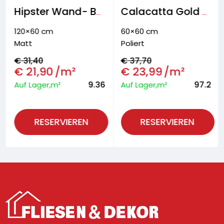
Hipster Wand- Boden- & Fassadenfliese
Calacatta Gold Wand- & Bodenfliese
120×60 cm
60×60 cm
Matt
Poliert
€
31,40
€
37,70
€
21,90
/m²
€
23,99
/m²
9.36
97.2
Auf Lager,m²
Auf Lager,m²
RESERVIEREN
RESERVIEREN