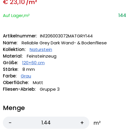
€
23,10
/m²
144
Auf Lager,m²
Artikelnummer:
IN1206003072MATGRY144
Name:
Reliable Grey Dark Wand- & Bodenfliese
Kollektion:
Naturstein
Material:
Feinsteinzeug
Größe:
120×60 cm
Stärke:
8 mm
Farbe:
Grau
Oberfläche:
Matt
Fliesen-Abrieb:
Gruppe 3
Menge
m²