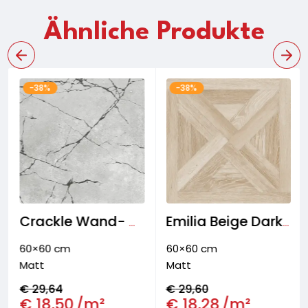
Ähnliche Produkte
-38%
-38%
Crackle Wand- & Bodenfliese
Emilia Beige Dark Bodenfliese
60×60 cm
60×60 cm
Matt
Matt
€
29,64
€
29,60
€
18,50
/m²
€
18,28
/m²