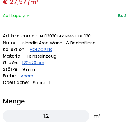
€
27,97
/m²
115.2
Auf Lager,m²
Artikelnummer:
NT12020ISLANMATLBG120
Name:
Islandia Arce Wand- & Bodenfliese
Kollektion:
HOLZOPTIK
Material:
Feinsteinzeug
Größe:
120×20 cm
Stärke:
9 mm
Farbe:
Ahorn
Oberfläche:
Satiniert
Menge
m²