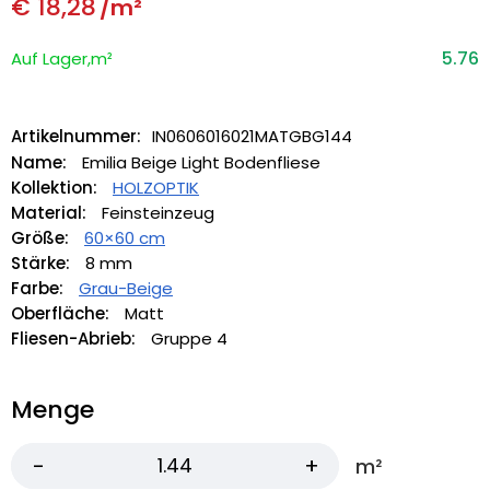
€
18,28
/m²
5.76
Auf Lager,m²
Artikelnummer:
IN0606016021MATGBG144
Name:
Emilia Beige Light Bodenfliese
Kollektion:
HOLZOPTIK
Material:
Feinsteinzeug
Größe:
60×60 cm
Stärke:
8 mm
Farbe:
Grau-Beige
Oberfläche:
Matt
Fliesen-Abrieb:
Gruppe 4
Menge
m²