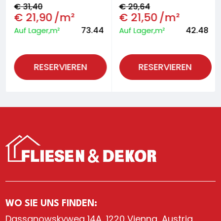
€
31,40
€
29,64
€
21,90
/m²
€
21,50
/m²
73.44
42.48
Auf Lager,m²
Auf Lager,m²
RESERVIEREN
RESERVIEREN
WO SIE UNS FINDEN:
Dassanowskyweg 14A, 1220 Vienna, Austria