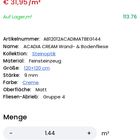
€
31,95
/m²
113.76
Auf Lager,m²
Artikelnummer:
AB12012ACADIMATBEG144
Name:
ACADIA CREAM Wand- & Bodenfliese
Kollektion:
Steinoptik
Material:
Feinsteinzeug
Größe:
120×120 cm
Stärke:
9 mm
Farbe:
Creme
Oberfläche:
Matt
Fliesen-Abrieb:
Gruppe 4
Menge
m²